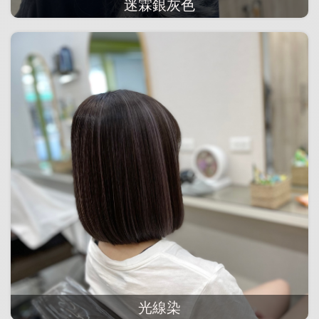
迷霖銀灰色
光線染