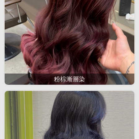
粉棕漸層染