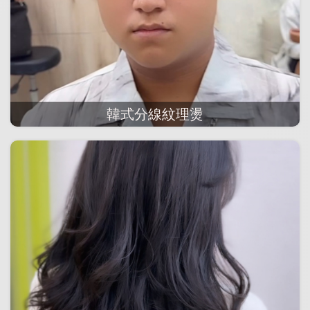
韓式分線紋理燙