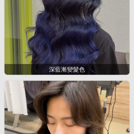
深藍漸變髮色