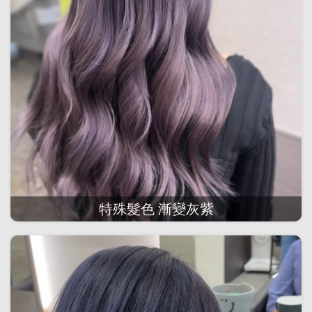
特殊髮色 漸變灰紫