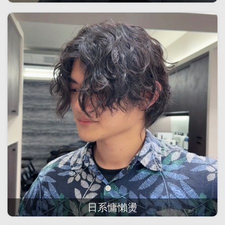
日系慵懶燙